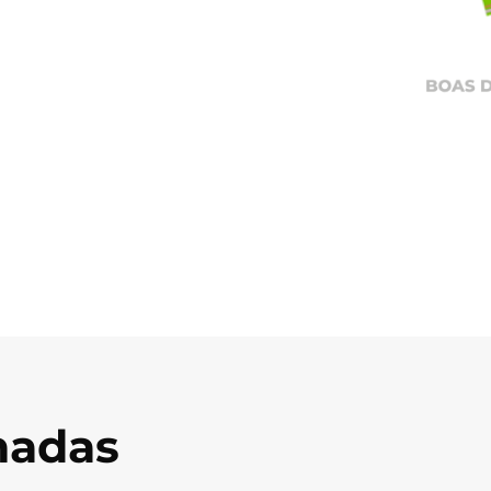
onadas