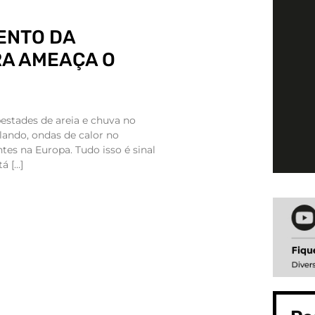
ENTO DA
A AMEAÇA O
pestades de areia e chuva no
elando, ondas de calor no
tes na Europa. Tudo isso é sinal
á […]