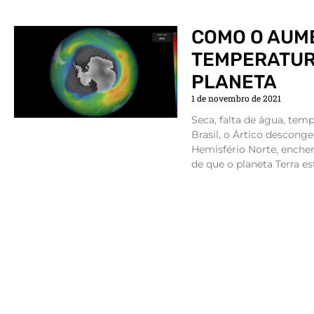
COMO O AUM
TEMPERATUR
PLANETA
1 de novembro de 2021
Seca, falta de água, tem
Brasil, o Ártico descong
Hemisfério Norte, enchen
de que o planeta Terra est