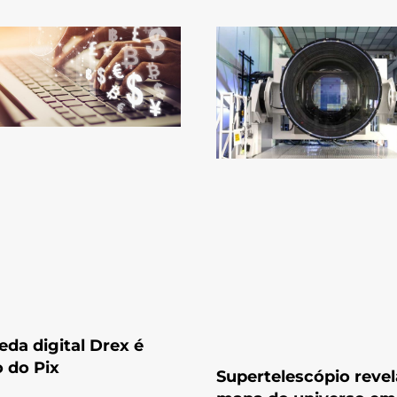
da digital Drex é
 do Pix
Supertelescópio reve