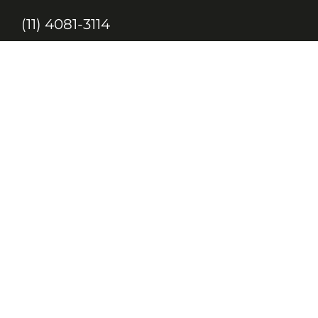
(11) 4081-3114
Endereço
Alameda Santos, 1165 – Caixa Postal:
121621, Jd. Paulista, São Paulo – SP,
CEP: 01419-002
JC, JORNAL DA CRIANÇA & JOVENS © 2020 TODOS OS DIREITOS
RESERVADOS À EDITORA 10