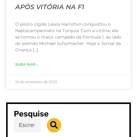
APÓS VITÓRIA NA F1
O piloto inglês Lewis Hamilton conquistou o
heptacampeonato na Turquia. Com a vitória, ele
se tornou o maior campeão da Fórmula 1, ao lado
do alemão Michael Schumacher. Hoje o Jornal da
Criança […]
SAIBA MAIS »
16 de novembro de 2020
Pesquise