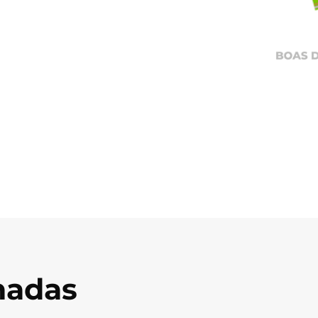
onadas