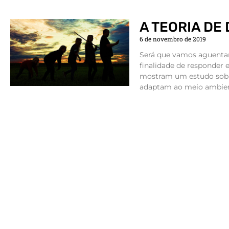
A TEORIA DE
6 de novembro de 2019
Será que vamos aguenta
finalidade de responder 
mostram um estudo sobr
adaptam ao meio ambiente