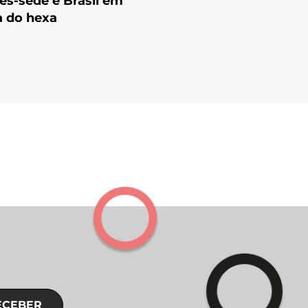
es-sede e Brasil em
 do hexa
ECEBER