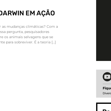
 DARWIN EM AÇÃO
r as mudanças climáticas? Com a
essa pergunta, pesquisadores
e os animais selvagens que se
 para sobreviver. É a teoria […]