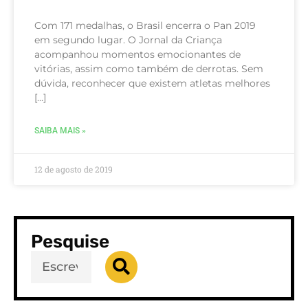
Com 171 medalhas, o Brasil encerra o Pan 2019
em segundo lugar. O Jornal da Criança
acompanhou momentos emocionantes de
vitórias, assim como também de derrotas. Sem
dúvida, reconhecer que existem atletas melhores
[…]
SAIBA MAIS »
12 de agosto de 2019
Pesquise