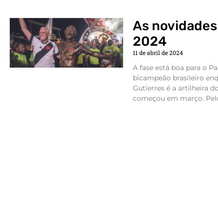
As novidades 
2024
11 de abril de 2024
A fase está boa para o P
bicampeão brasileiro en
Gutierres é a artilheira
começou em março. Pelo 