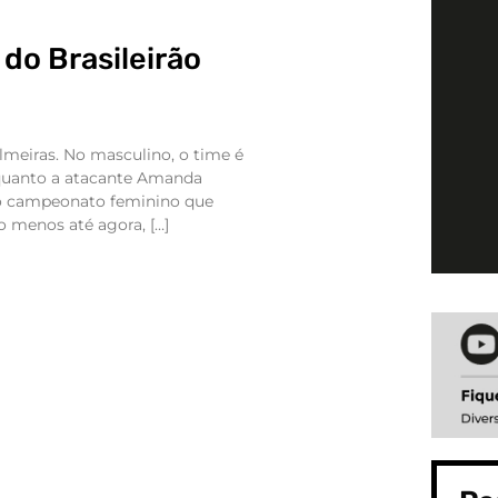
do Brasileirão
almeiras. No masculino, o time é
quanto a atacante Amanda
 do campeonato feminino que
menos até agora, […]