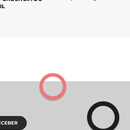
IL
ECEBER