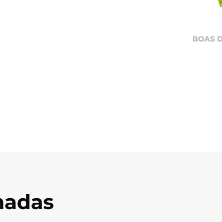
onadas