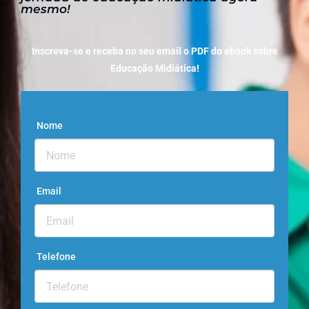
mesmo!
Inscreva-se e receba no seu email o PDF do ebook sobre
Educação Midiática!
Nome
Email
Telefone