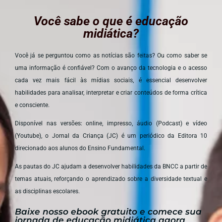
Você sabe o que é educação
midiática?
Você já se perguntou como as notícias são feitas? Ou como saber se
uma informação é confiável? Com o avanço da tecnologia e o acesso
cada vez mais fácil às mídias sociais, é essencial desenvolver
habilidades para analisar, interpretar e criar conteúdos de forma crítica
e consciente.
Disponível nas versões: online, impresso, áudio (Podcast) e vídeo
(Youtube), o Jornal da Criança (JC) é um periódico da Editora 10
direcionado aos alunos do Ensino Fundamental.
As pautas do JC ajudam a desenvolver habilidades da BNCC a partir de
temas atuais, reforçando o aprendizado sobre a diversidade textual e
as disciplinas escolares.
Baixe nosso ebook gratuito e comece sua
jornada de educação midiática agora