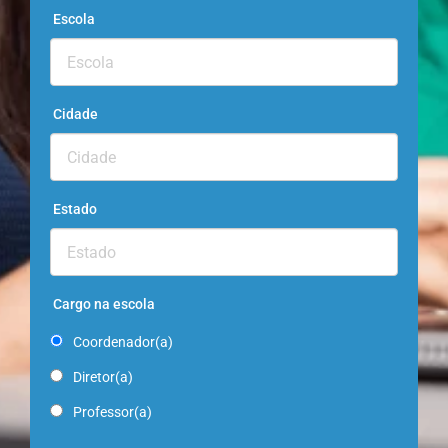
Escola
Cidade
Estado
Cargo na escola
Coordenador(a)
Diretor(a)
Professor(a)