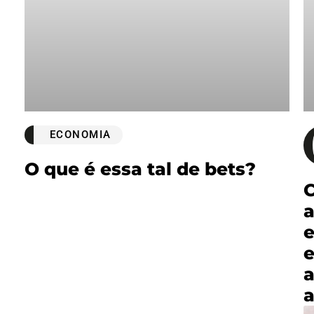
ECONOMIA
O que é essa tal de bets?
a
e
e
a
a