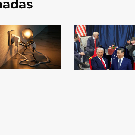
onadas