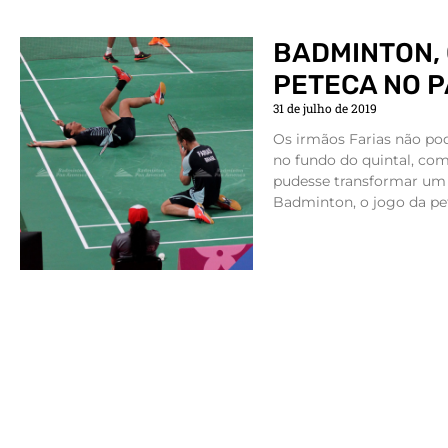
BADMINTON, 
PETECA NO P
31 de julho de 2019
Os irmãos Farias não po
no fundo do quintal, com
pudesse transformar um
Badminton, o jogo da pe