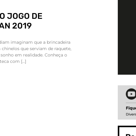
O JOGO DE
AN 2019
diam imaginam que a brincadeira
 chinelos que serviam de raquete,
 sonho em realidade. Conheça o
teca com […]