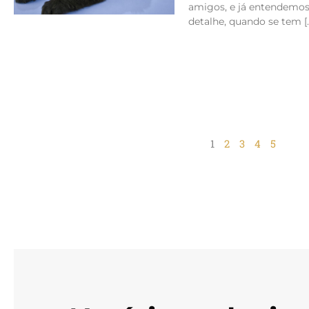
amigos, e já entendemos 
detalhe, quando se tem [
1
2
3
4
5