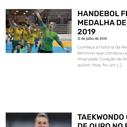
HANDEBOL F
MEDALHA DE
2019
31 de julho de 2019
Conheça a história da Re
feminino que começou a 
Imaculado Coração de Ma
quilos! Hoje, foi um […]
TAEKWONDO
DE OURO NO 