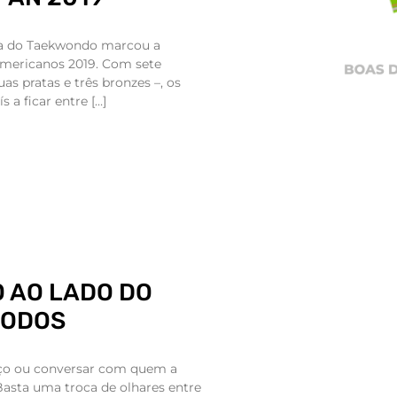
ira do Taekwondo marcou a
Americanos 2019. Com sete
as pratas e três bronzes –, os
s a ficar entre […]
O AO LADO DO
TODOS
ço ou conversar com quem a
Basta uma troca de olhares entre