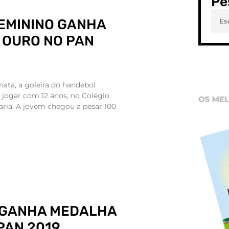
Pe
EMININO GANHA
 OURO NO PAN
nata, a goleira do handebol
jogar com 12 anos, no Colégio
ria. A jovem chegou a pesar 100
 GANHA MEDALHA
PAN 2019