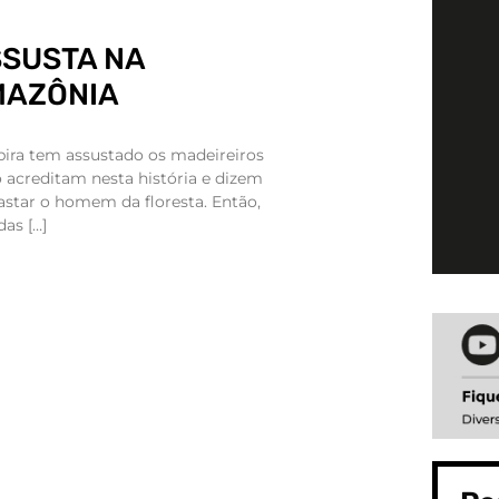
SSUSTA NA
MAZÔNIA
pira tem assustado os madeireiros
 acreditam nesta história e dizem
fastar o homem da floresta. Então,
as […]