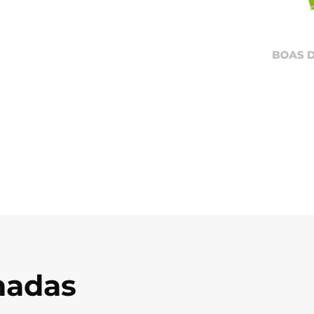
onadas