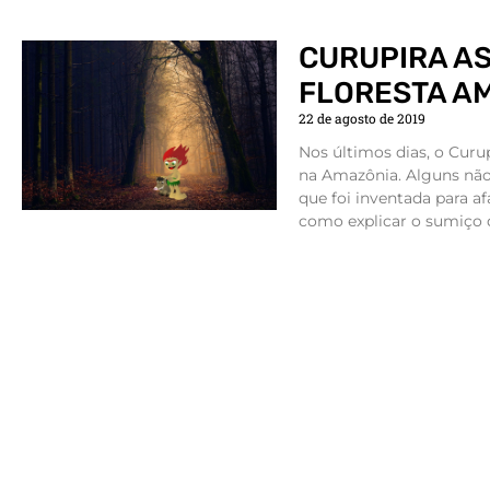
CURUPIRA A
FLORESTA A
22 de agosto de 2019
Nos últimos dias, o Curu
na Amazônia. Alguns não
que foi inventada para a
como explicar o sumiço d