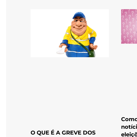
Como
notíc
O QUE É A GREVE DOS
eleiç