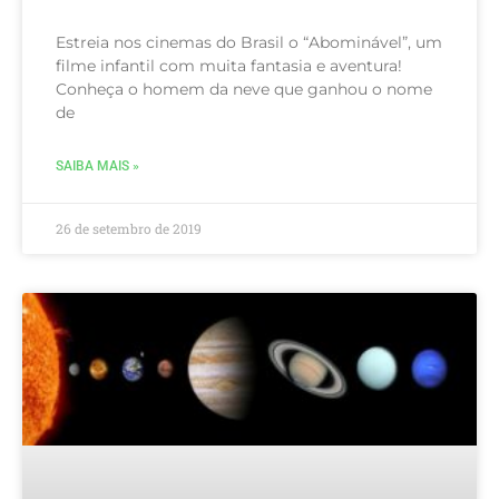
Estreia nos cinemas do Brasil o “Abominável”, um
filme infantil com muita fantasia e aventura!
Conheça o homem da neve que ganhou o nome
de
SAIBA MAIS »
26 de setembro de 2019