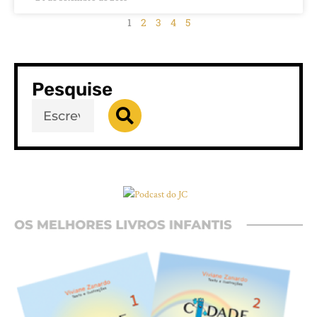
1
2
3
4
5
Pesquise