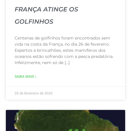
FRANÇA ATINGE OS
GOLFINHOS
Centenas de golfinhos foram encontrados sem
vida na costa da França, no dia 26 de fevereiro.
Espertos e brincalhões, estes mamíferos dos
oceanos estão sofrendo com a pesca predatória.
Infelizmente, nem só de […]
SAIBA MAIS »
26 de fevereiro de 2020