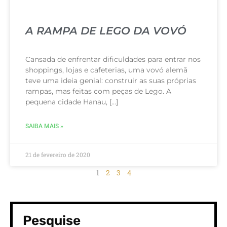
A RAMPA DE LEGO DA VOVÓ
Cansada de enfrentar dificuldades para entrar nos
shoppings, lojas e cafeterias, uma vovó alemã
teve uma ideia genial: construir as suas próprias
rampas, mas feitas com peças de Lego. A
pequena cidade Hanau, […]
SAIBA MAIS »
21 de fevereiro de 2020
1
2
3
4
Pesquise