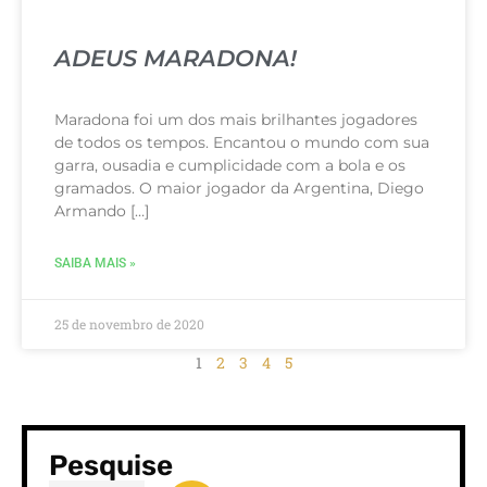
ADEUS MARADONA!
Maradona foi um dos mais brilhantes jogadores
de todos os tempos. Encantou o mundo com sua
garra, ousadia e cumplicidade com a bola e os
gramados. O maior jogador da Argentina, Diego
Armando […]
SAIBA MAIS »
25 de novembro de 2020
1
2
3
4
5
Pesquise