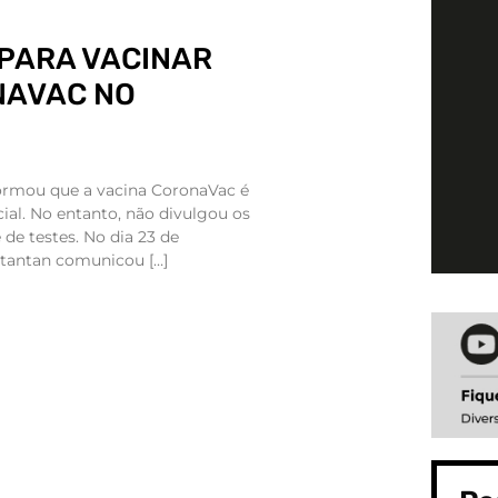
 PARA VACINAR
NAVAC NO
formou que a vacina CoronaVac é
ial. No entanto, não divulgou os
 de testes. No dia 23 de
utantan comunicou […]