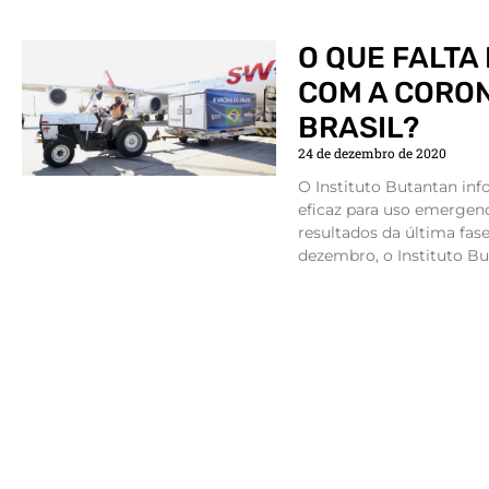
O QUE FALTA
COM A CORO
BRASIL?
24 de dezembro de 2020
O Instituto Butantan in
eficaz para uso emergenc
resultados da última fase
dezembro, o Instituto B