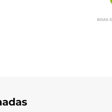
onadas