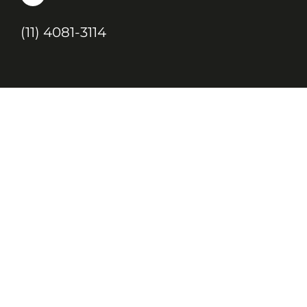
(11) 4081-3114
Endereço
Alameda Santos, 1165 – Caixa Postal:
121621, Jd. Paulista, São Paulo – SP,
CEP: 01419-002
JC, JORNAL DA CRIANÇA & JOVENS © 2020 TODOS OS DIREITOS
RESERVADOS À EDITORA 10