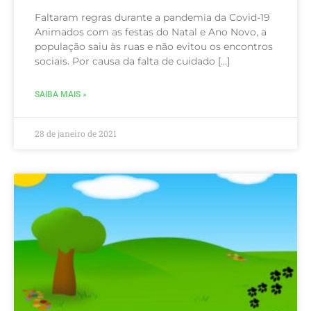
Faltaram regras durante a pandemia da Covid-19
Animados com as festas do Natal e Ano Novo, a
população saiu às ruas e não evitou os encontros
sociais. Por causa da falta de cuidado […]
SAIBA MAIS »
28 de janeiro de 2021