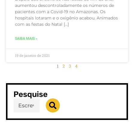
aumentou descontroladamente os números de
pacientes com a Covid-19 no Amazonas. Os
hospitais lotaram e o oxigênio acabou. Animados
com as festas do Natal […]
SAIBA MAIS »
19 de janeiro de 2021
1
2
3
4
Pesquise