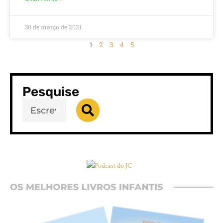
30 de março de 2021
1
2
3
4
5
Pesquise