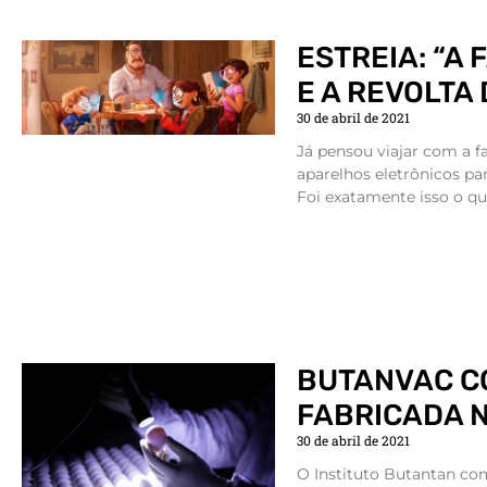
ESTREIA: “A 
E A REVOLTA
30 de abril de 2021
Já pensou viajar com a f
aparelhos eletrônicos p
Foi exatamente isso o q
BUTANVAC C
FABRICADA N
30 de abril de 2021
O Instituto Butantan co