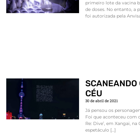
primeiro lote da vacina 
de doses. No entanto, a
foi autorizada pela Anvisa
SCANEANDO 
CÉU
30 de abril de 2021
Já pensou os personagen
Foi que aconteceu com os
Re: Dive’, em Xangai, na C
espetáculo […]