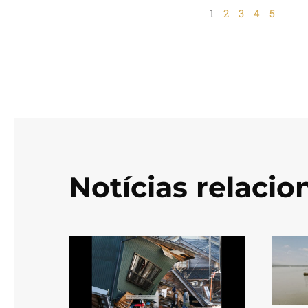
1
2
3
4
5
Notícias relaci