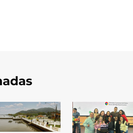
onadas