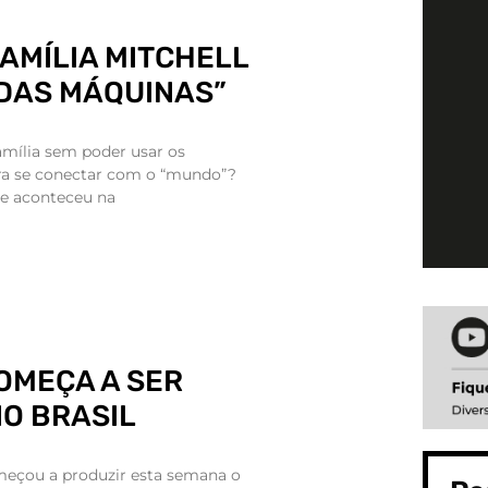
FAMÍLIA MITCHELL
 DAS MÁQUINAS”
amília sem poder usar os
ara se conectar com o “mundo”?
ue aconteceu na
OMEÇA A SER
O BRASIL
meçou a produzir esta semana o