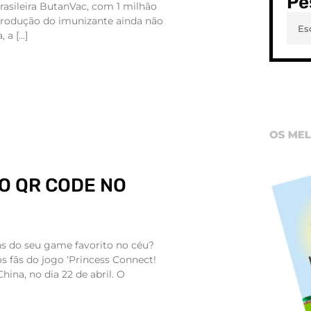
Pe
brasileira ButanVac, com 1 milhão
 produção do imunizante ainda não
, a […]
O QR CODE NO
s do seu game favorito no céu?
 fãs do jogo ‘Princess Connect!
hina, no dia 22 de abril. O