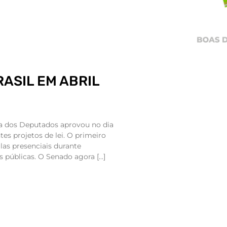
RASIL EM ABRIL
a dos Deputados aprovou no dia
tes projetos de lei. O primeiro
las presenciais durante
 públicas. O Senado agora […]