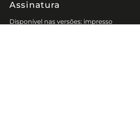
Assinatura
Disponível nas versões: impresso
mensal, on-line, áudio (Podcast) e
vídeo (YouTube).
ASSINE
Nossas Redes
Telefone
(11) 4081-3114