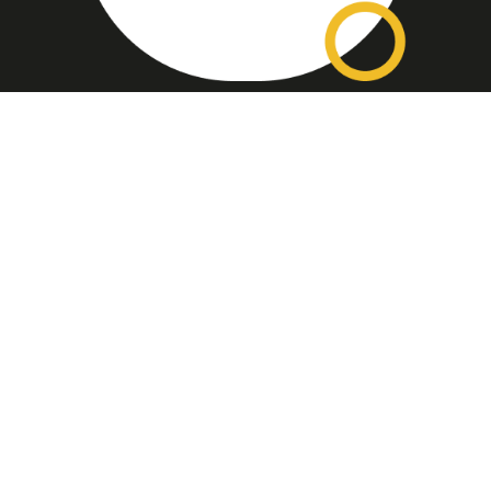
Assinatura
Disponível nas versões: impresso
mensal, on-line, áudio (Podcast) e
vídeo (YouTube).
ASSINE
Nossas Redes