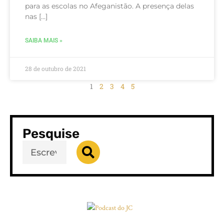
para as escolas no Afeganistão. A presença delas
nas […]
SAIBA MAIS »
28 de outubro de 2021
1
2
3
4
5
Pesquise