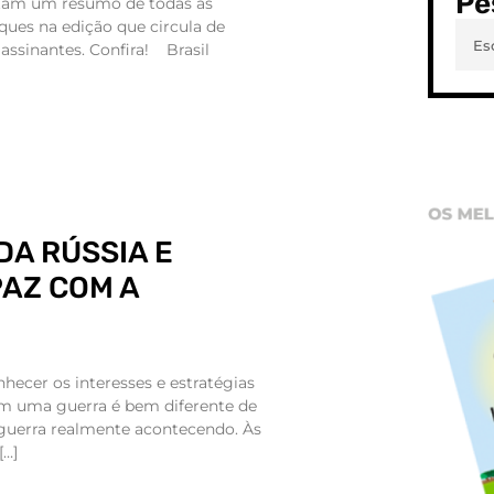
Pe
ntam um resumo de todas as
ques na edição que circula de
assinantes. Confira! Brasil
DA RÚSSIA E
AZ COM A
onhecer os interesses e estratégias
m uma guerra é bem diferente de
a guerra realmente acontecendo. Às
[…]