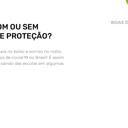
OM OU SEM
E PROTEÇÃO?
ra no bolso e sorriso no rosto,
s de covid-19 no Brasil! É assim
 saindo das escolas em algumas