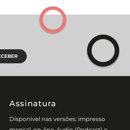
ECEBER
Assinatura
Disponível nas versões: impresso
mensal, on-line, áudio (Podcast) e