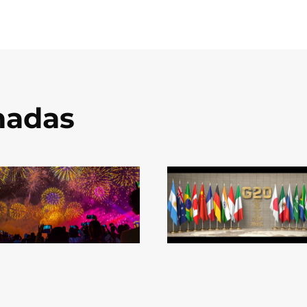
onadas