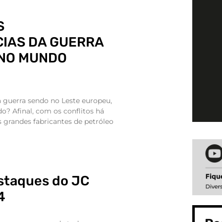
S
IAS DA GUERRA
 NO MUNDO
 guerra sendo no Leste europeu,
ado? Afinal, com os conflitos há
 grandes fabricantes de petróleo
estaques do JC
4