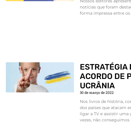
Nossos editores aprese
notícias que foram desta
forma impressa entre os 
ESTRATÉGIA 
ACORDO DE P
UCRÂNIA
30 de março de 2022
Nos livros de história, c
dos países que atacam e
ligar a TV e assistir um
vezes, não conseguimos 