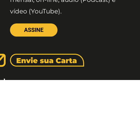
vídeo (YouTube).
ASSINE
dereço
meda Santos, 1165 – Caixa Postal: 121621, Jd. Pa
 Paulo – SP, CEP: 01419-002