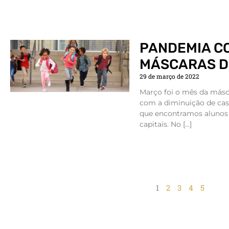
PANDEMIA C
MÁSCARAS D
29 de março de 2022
Março foi o mês da másca
com a diminuição de caso
que encontramos alunos
capitais. No […]
1
2
3
4
5