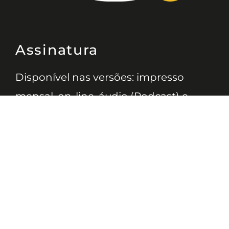
Assinatura
Disponível nas versões: impresso
mensal, on-line, áudio (Podcast) e
vídeo (YouTube).
ASSINE
Nossas Redes
Telefone