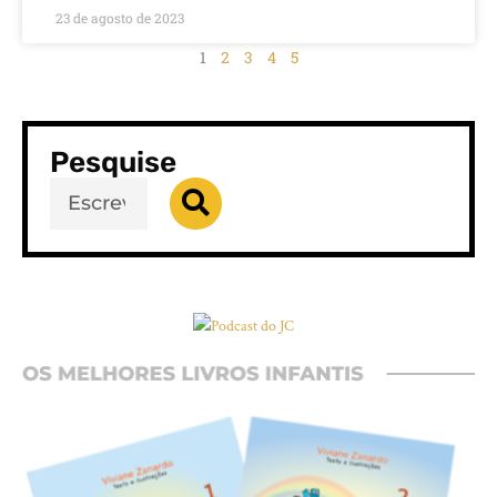
23 de agosto de 2023
1
2
3
4
5
Pesquise