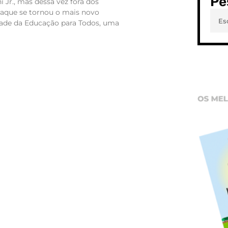
Pe
i Jr., mas dessa vez fora dos
raque se tornou o mais novo
ade da Educação para Todos, uma