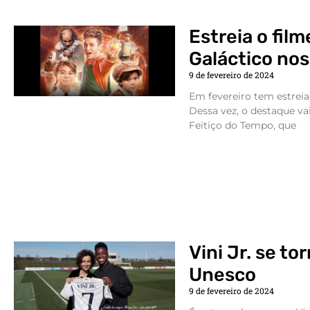
Estreia o fil
Galáctico no
9 de fevereiro de 2024
Em fevereiro tem estreia
Dessa vez, o destaque vai
Feitiço do Tempo, que
Vini Jr. se t
Unesco
9 de fevereiro de 2024