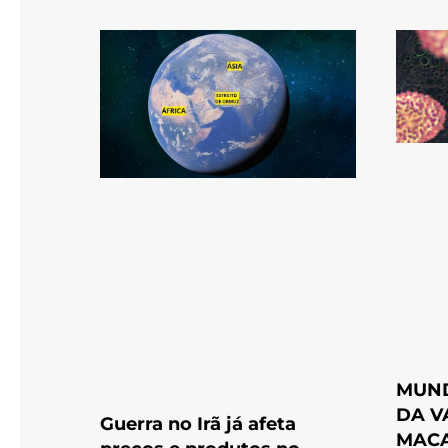
MUND
DA V
Guerra no Irã já afeta
MAC