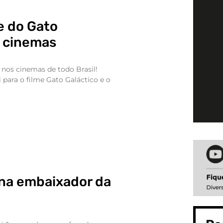
me do Gato
s cinemas
 nos cinemas de todo Brasil!
 para o filme Gato Galáctico e o
orna embaixador da