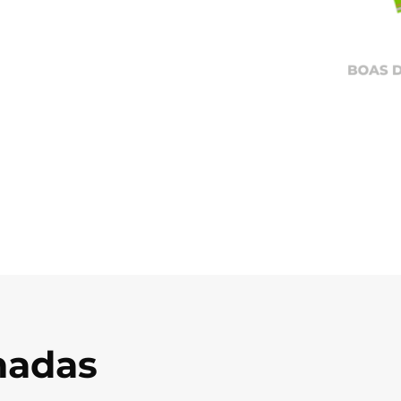
onadas