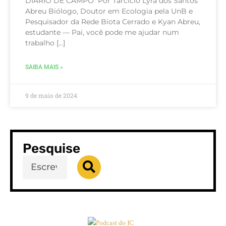
DIÁRIO DE CAMPO Por Tarcício Lyra dos Santos
Abreu Biólogo, Doutor em Ecologia pela UnB e
Pesquisador da Rede Biota Cerrado e Kyan Abreu,
estudante — Pai, você pode me ajudar num
trabalho […]
SAIBA MAIS »
9 de maio de 2024
Pesquise