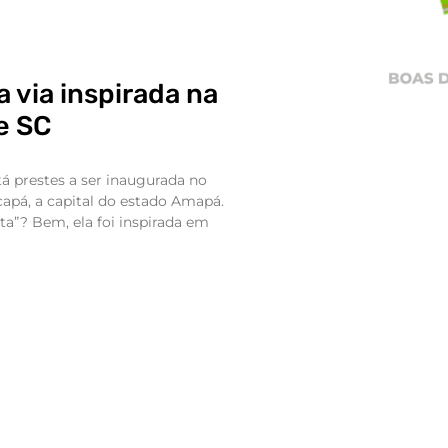
 via inspirada na
e SC
tá prestes a ser inaugurada no
capá, a capital do estado Amapá.
a”? Bem, ela foi inspirada em