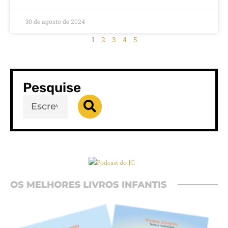
30 de agosto de 2024
1
2
3
4
5
Pesquise