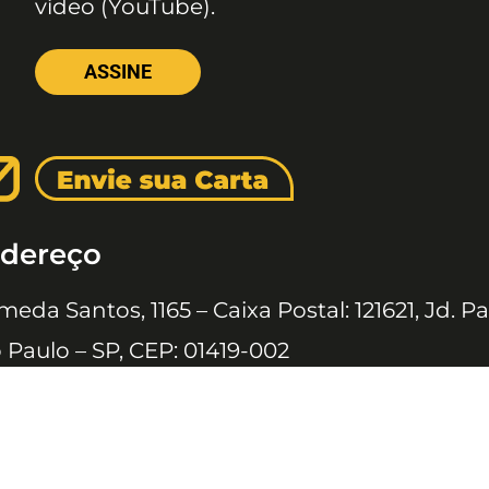
vídeo (YouTube).
ASSINE
dereço
meda Santos, 1165 – Caixa Postal: 121621, Jd. Pa
 Paulo – SP, CEP: 01419-002
 JOVENS © 2020 TODOS OS DIREITOS RESERVADOS À EDITORA 10