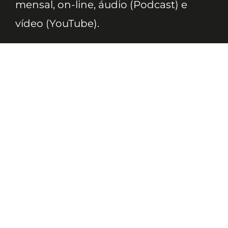
mensal, on-line, áudio (Podcast) e
vídeo (YouTube).
ASSINE
Nossas Redes
Telefone
(11) 4081-3114