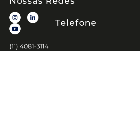
Nossas Redes
Telefone
(11) 4081-3114
Endereço
Alameda Santos, 1165 – Caixa Postal:
121621, Jd. Paulista, São Paulo – SP,