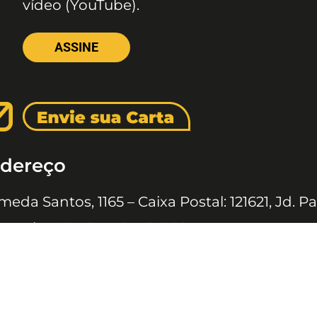
vídeo (YouTube).
ASSINE
dereço
meda Santos, 1165 – Caixa Postal: 121621, Jd. Pa
 Paulo – SP, CEP: 01419-002
 JOVENS © 2020 TODOS OS DIREITOS RESERVADOS À EDITORA 10