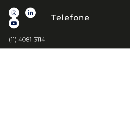
Telefone
(11) 4081-3114
Endereço
Alameda Santos, 1165 – Caixa Postal:
121621, Jd. Paulista, São Paulo – SP,
CEP: 01419-002