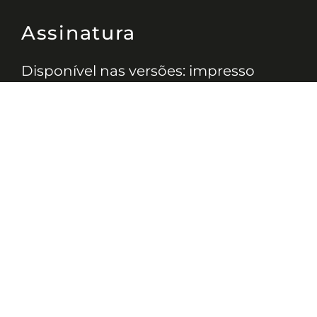
Assinatura
Disponível nas versões: impresso
mensal, on-line, áudio (Podcast) e
vídeo (YouTube).
ASSINE
Nossas Redes
Telefone