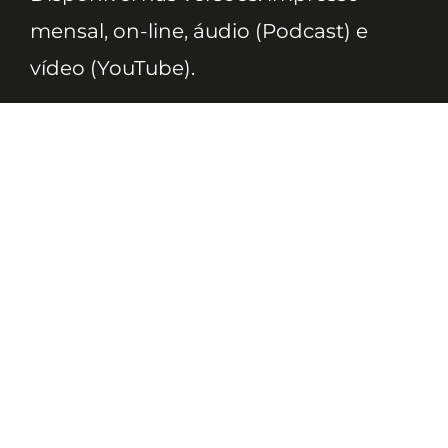
mensal, on-line, áudio (Podcast) e
vídeo (YouTube).
ASSINE
Nossas Redes
Telefone
(11) 4081-3114