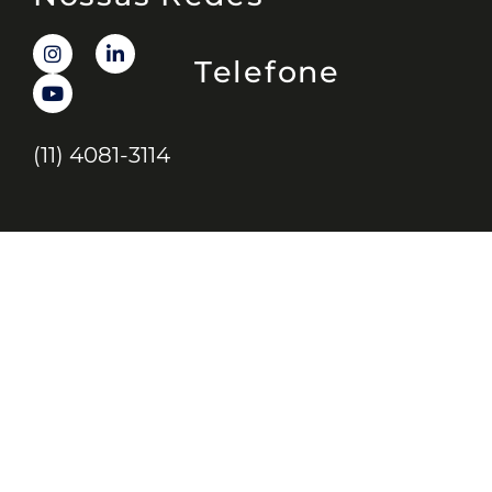
Telefone
(11) 4081-3114
Endereço
Alameda Santos, 1165 – Caixa Postal:
121621, Jd. Paulista, São Paulo – SP,
CEP: 01419-002