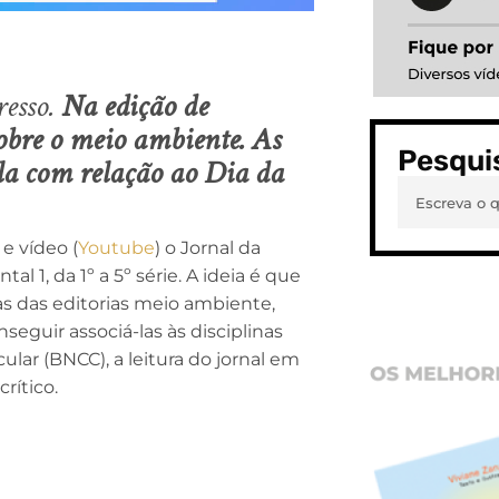
resso.
Na edição de
sobre o meio ambiente. As
Pesqui
la com relação ao Dia da
) e vídeo (
Youtube
) o Jornal da
al 1, da 1º a 5º série. A ideia é que
as das editorias meio ambiente,
nseguir associá-las às disciplinas
lar (BNCC), a leitura do jornal em
rítico.