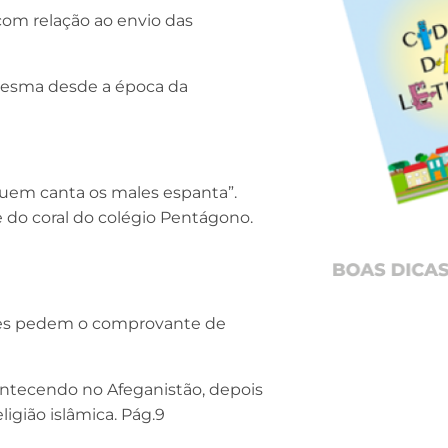
com relação ao envio das
 mesma desde a época da
Quem canta os males espanta”.
e do coral do colégio Pentágono.
íses pedem o comprovante de
ontecendo no Afeganistão, depois
ligião islâmica. Pág.9