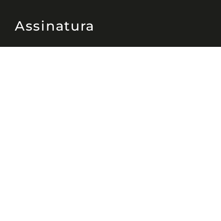
Assinatura
Disponível nas versões: impresso
mensal, on-line, áudio (Podcast) e
vídeo (YouTube).
ASSINE
Nossas Redes
Telefone