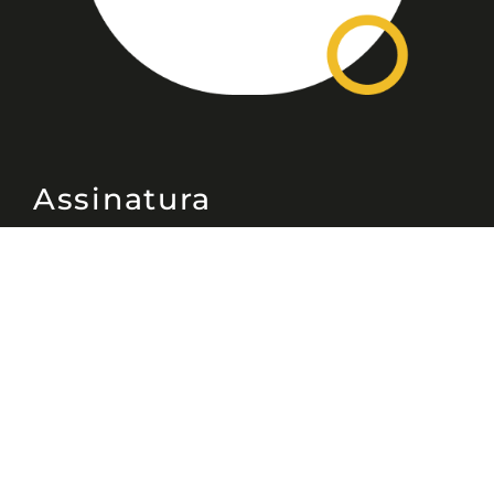
Assinatura
Disponível nas versões: impresso
mensal, on-line, áudio (Podcast) e
vídeo (YouTube).
ASSINE
Nossas Redes