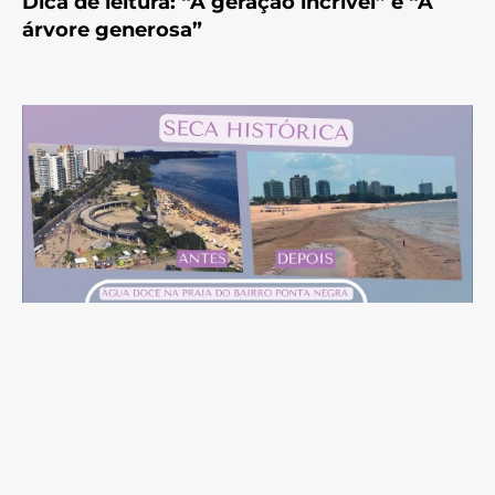
Dica de leitura: “A geração incrível” e “A
árvore generosa”