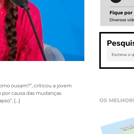
Pesqui
omo ousam?”, criticou a jovem
do por causa das mudanças
pso”, […]