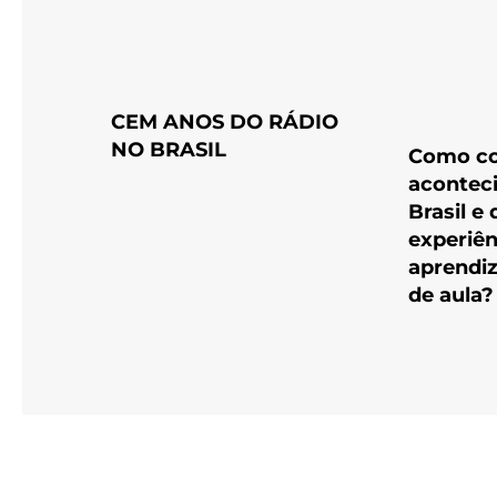
CEM ANOS DO RÁDIO
NO BRASIL
Como co
acontec
Brasil e
experiên
aprendi
de aula?