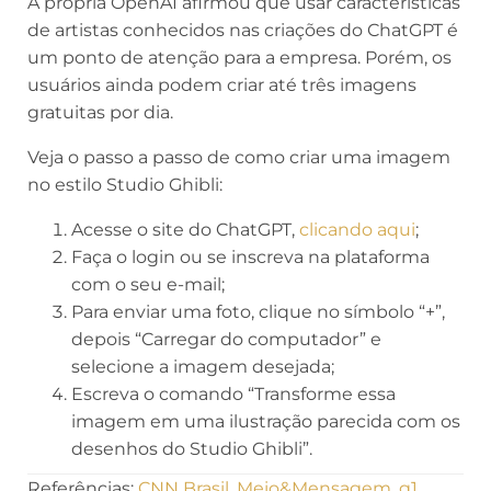
A própria OpenAI afirmou que usar características
de artistas conhecidos nas criações do ChatGPT é
um ponto de atenção para a empresa. Porém, os
usuários ainda podem criar até três imagens
gratuitas por dia.
Veja o passo a passo de como criar uma imagem
no estilo Studio Ghibli:
Acesse o site do ChatGPT,
clicando aqui
;
Faça o login ou se inscreva na plataforma
com o seu e-mail;
Para enviar uma foto, clique no símbolo “+”,
depois “Carregar do computador” e
selecione a imagem desejada;
Escreva o comando “Transforme essa
imagem em uma ilustração parecida com os
desenhos do Studio Ghibli”.
Referências:
CNN Brasil
,
Meio&Mensagem
,
g1