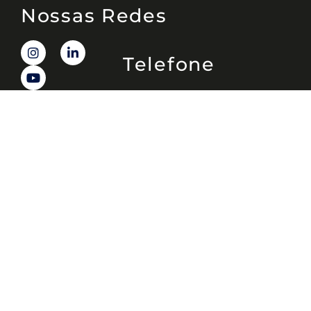
Nossas Redes
Telefone
(11) 4081-3114
Endereço
Alameda Santos, 1165 – Caixa Postal:
121621, Jd. Paulista, São Paulo – SP,