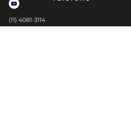
(11) 4081-3114
Endereço
Alameda Santos, 1165 – Caixa Postal:
121621, Jd. Paulista, São Paulo – SP,
CEP: 01419-002