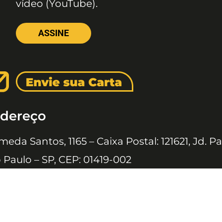
vídeo (YouTube).
ASSINE
dereço
meda Santos, 1165 – Caixa Postal: 121621, Jd. Pa
 Paulo – SP, CEP: 01419-002
 JOVENS © 2020 TODOS OS DIREITOS RESERVADOS À EDITORA 10