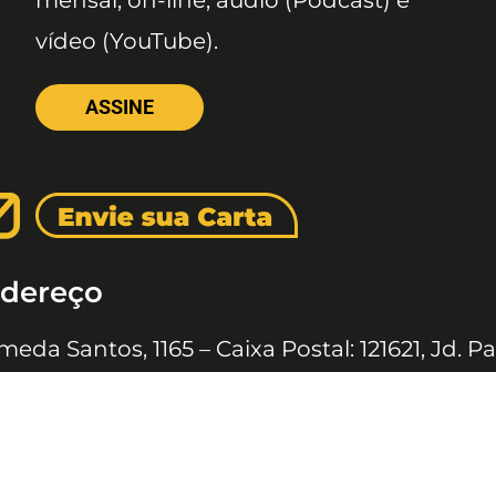
mensal, on-line, áudio (Podcast) e
vídeo (YouTube).
ASSINE
dereço
meda Santos, 1165 – Caixa Postal: 121621, Jd. Pa
 Paulo – SP, CEP: 01419-002