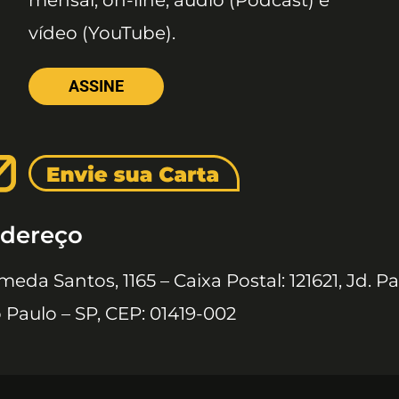
mensal, on-line, áudio (Podcast) e
vídeo (YouTube).
ASSINE
dereço
meda Santos, 1165 – Caixa Postal: 121621, Jd. Pa
 Paulo – SP, CEP: 01419-002