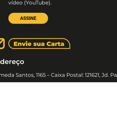
vídeo (YouTube).
ASSINE
dereço
meda Santos, 1165 – Caixa Postal: 121621, Jd. Pa
 Paulo – SP, CEP: 01419-002
 JOVENS © 2020 TODOS OS DIREITOS RESERVADOS À EDITORA 10