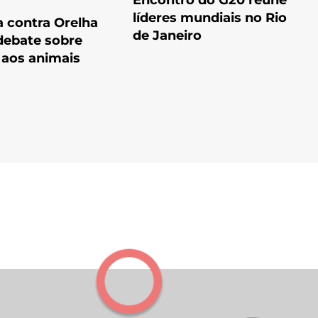
Encontro do G20 reúne
líderes mundiais no Rio
a contra Orelha
de Janeiro
debate sobre
 aos animais