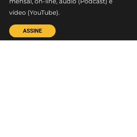
mensal, on-line, áudio (Podcast) e
vídeo (YouTube).
ASSINE
Nossas Redes
Telefone
(11) 4081-3114