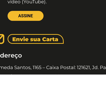
vídeo (YouTube).
ASSINE
dereço
meda Santos, 1165 – Caixa Postal: 121621, Jd. Pa
 Paulo – SP, CEP: 01419-002
 JOVENS © 2020 TODOS OS DIREITOS RESERVADOS À EDITORA 10