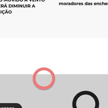
moradores das enche
RÁ DIMINUIR A
IÇÃO