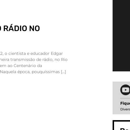
 RÁDIO NO
, o cientista e educador Edgar
meira transmissão de rádio, no Rio
em ao Centenário da
 Naquela época, pouquíssimas […]