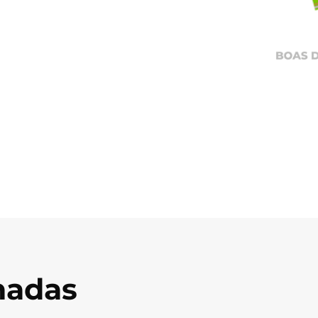
onadas